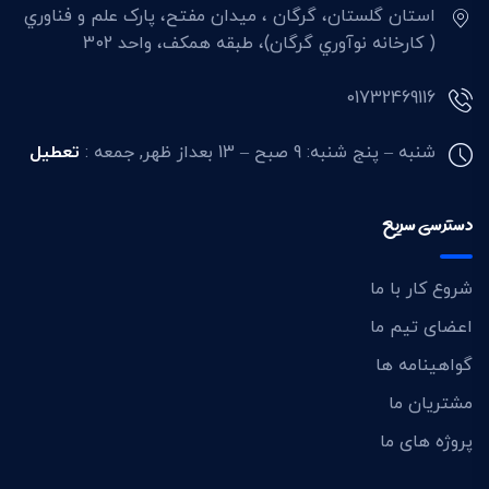
استان گلستان، گرگان ، ميدان مفتح، پارک علم و فناوري
( کارخانه نوآوري گرگان)، طبقه همکف، واحد 302
01732469116
شنبه – پنج شنبه: 9 صبح – 13 بعداز ظهر,
جمعه :
تعطیل
دسترسی سریع
شروع کار با ما
اعضای تیم ما
گواهینامه ها
مشتریان ما
پروژه های ما