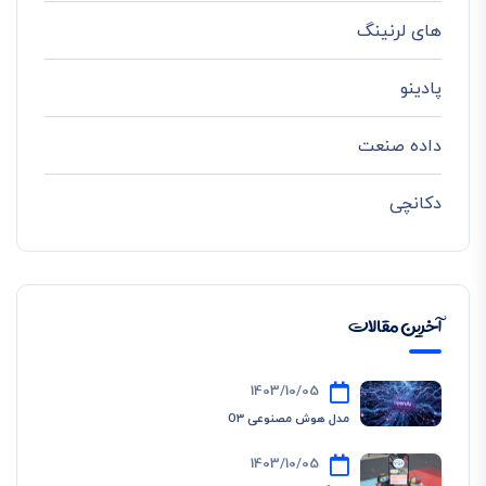
های لرنینگ
پادینو
داده صنعت
دکانچی
آخرین مقالات
1403/10/05
مدل هوش مصنوعی O3
1403/10/05