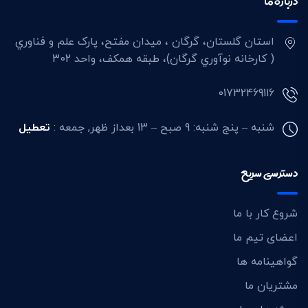
درباره ما
استان گلستان، گرگان ، ميدان مفتح، پارک علم و فناوري
( کارخانه نوآوري گرگان)، طبقه همکف، واحد 302
01732469116
شنبه – پنج شنبه: 9 صبح – 13 بعداز ظهر,
جمعه :
تعطیل
دسترسی سریع
شروع کار با ما
اعضای تیم ما
گواهینامه ها
مشتریان ما